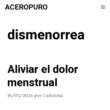
Saltar
ACEROPURO
Me
al
contenido
dismenorrea
Aliviar el dolor
menstrual
16/03/2024
por
Caitriona