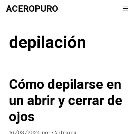
Saltar
ACEROPURO
Me
al
contenido
depilación
Cómo depilarse en
un abrir y cerrar de
ojos
16/03/2024
por
Caitriona