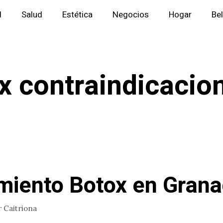
l
Salud
Estética
Negocios
Hogar
Be
x contraindicacio
miento Botox en Gran
r
Caitriona