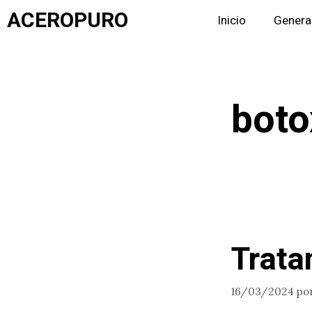
Saltar
ACEROPURO
Inicio
Genera
al
contenido
boto
Trata
16/03/2024
po