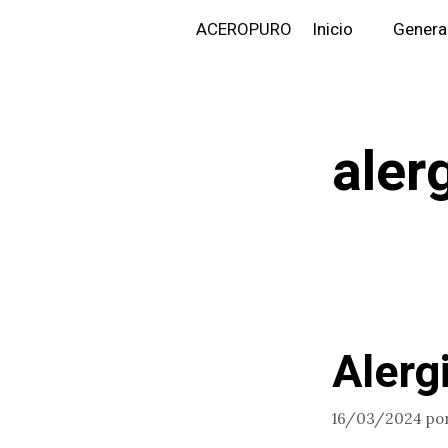
Saltar
ACEROPURO
Inicio
Genera
al
contenido
aler
Alerg
16/03/2024
po