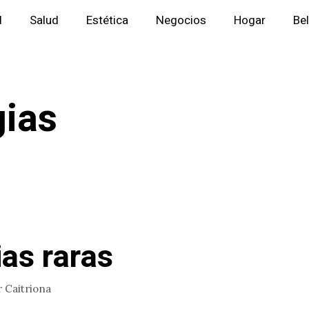
l
Salud
Estética
Negocios
Hogar
Be
gias
ias raras
r
Caitriona