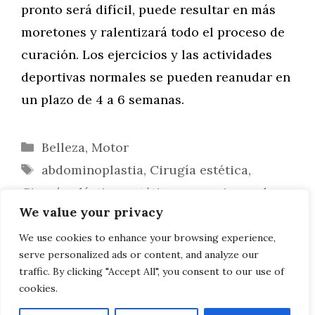
pronto será difícil, puede resultar en más
moretones y ralentizará todo el proceso de
curación. Los ejercicios y las actividades
deportivas normales se pueden reanudar en
un plazo de 4 a 6 semanas.
Categorías
Belleza
,
Motor
Etiquetas
abdominoplastia
,
Cirugía estética
,
Cirugía plástica
,
estética
,
operaciones de
We value your privacy
cirugía estética
,
tratamientos estéticos
Botox: preguntas frecuentes
We use cookies to enhance your browsing experience,
serve personalized ads or content, and analyze our
¿Qué es una liposucción?
traffic. By clicking "Accept All", you consent to our use of
cookies.