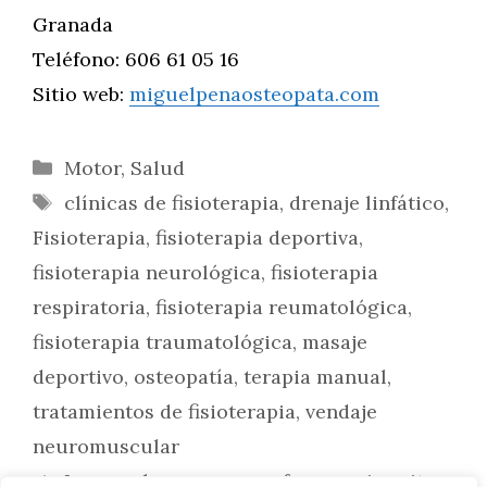
Granada
Teléfono: 606 61 05 16
Sitio web:
miguelpenaosteopata.com
Categorías
Motor
,
Salud
Etiquetas
clínicas de fisioterapia
,
drenaje linfático
,
Fisioterapia
,
fisioterapia deportiva
,
fisioterapia neurológica
,
fisioterapia
respiratoria
,
fisioterapia reumatológica
,
fisioterapia traumatológica
,
masaje
deportivo
,
osteopatía
,
terapia manual
,
tratamientos de fisioterapia
,
vendaje
neuromuscular
Lavarse las manos con frecuencia evita