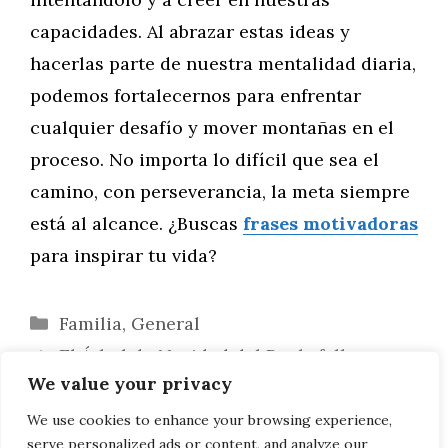
capacidades. Al abrazar estas ideas y
hacerlas parte de nuestra mentalidad diaria,
podemos fortalecernos para enfrentar
cualquier desafío y mover montañas en el
proceso. No importa lo difícil que sea el
camino, con perseverancia, la meta siempre
está al alcance. ¿Buscas
frases motivadoras
para inspirar tu vida?
Categorías
Familia
,
General
El Árbol de Navidad del Rockefeller
We value your privacy
Center: Un Icono Neoyorquino
Impulsa tus Metas: Cómo las Frases
We use cookies to enhance your browsing experience,
serve personalized ads or content, and analyze our