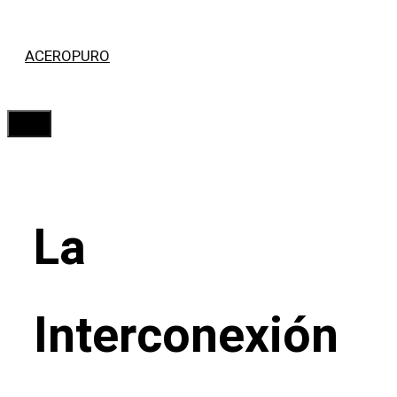
Saltar
ACEROPURO
al
contenido
Menú
La
Interconexión