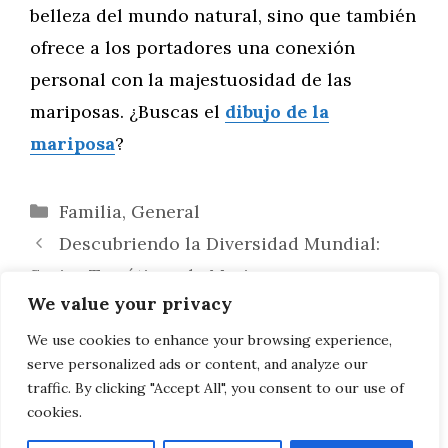
belleza del mundo natural, sino que también
ofrece a los portadores una conexión
personal con la majestuosidad de las
mariposas. ¿Buscas el
dibujo de la
mariposa
?
Categorías
Familia
,
General
Descubriendo la Diversidad Mundial:
Series Temáticas de Mariposas por
We value your privacy
Continente
Mariposas en Sellos Postales: Un Viaje a
We use cookies to enhance your browsing experience,
serve personalized ads or content, and analyze our
Través de la Historia
traffic. By clicking "Accept All", you consent to our use of
cookies.