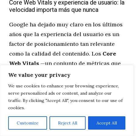
Core Web Vitals y experiencia de usuario: la
velocidad importa más que nunca
Google ha dejado muy claro en los últimos
años que la experiencia del usuario es un
factor de posicionamiento tan relevante
como la calidad del contenido. Los
Core
Web Vitals
—un conjunto de métricas que
miden la velocidad de carga, la estabilidad
We value your privacy
visual y la interactividad de una página web
We use cookies to enhance your browsing experience,
— son ahora una señal directa en el
serve personalized ads or content, and analyze our
traffic. By clicking "Accept All", you consent to our use of
algoritmo de clasificación.
cookies.
Para una web turística, esto tiene
Customize
Reject All
Accept All
implicaciones concretas. Si la web de un