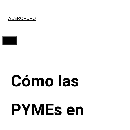
Saltar
ACEROPURO
al
contenido
Menú
Cómo las
PYMEs en