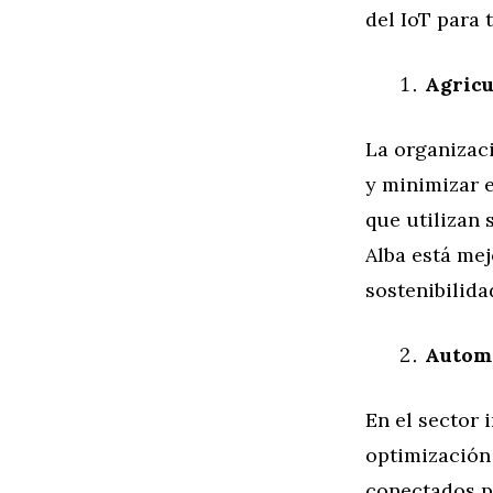
del IoT para
Agricu
La organizac
y minimizar e
que utilizan 
Alba está mej
sostenibilida
Automa
En el sector 
optimización 
conectados pa