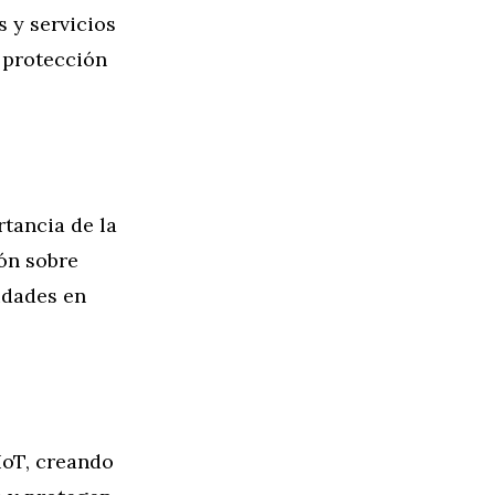
 y servicios
 protección
rtancia de la
ión sobre
idades en
IoT, creando