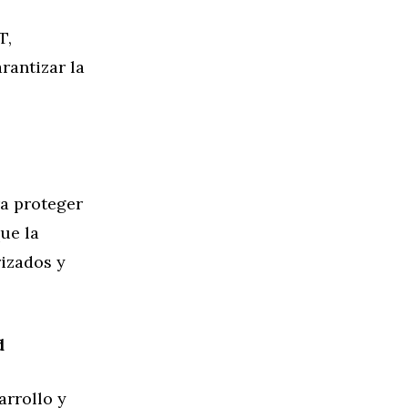
T,
rantizar la
ra proteger
ue la
rizados y
d
arrollo y