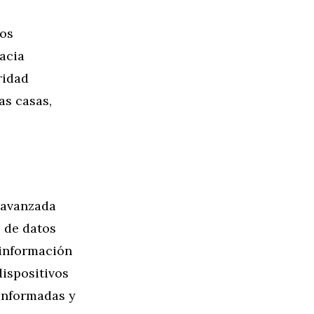
vos
acia
ridad
as casas,
a avanzada
 de datos
 información
dispositivos
informadas y