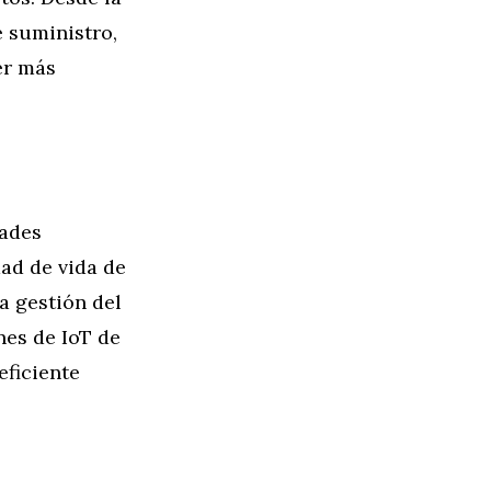
e suministro,
er más
dades
dad de vida de
a gestión del
ones de IoT de
eficiente