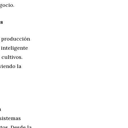
gocio.
es
a producción
 inteligente
 cultivos.
viendo la
a
 sistemas
tos. Desde la