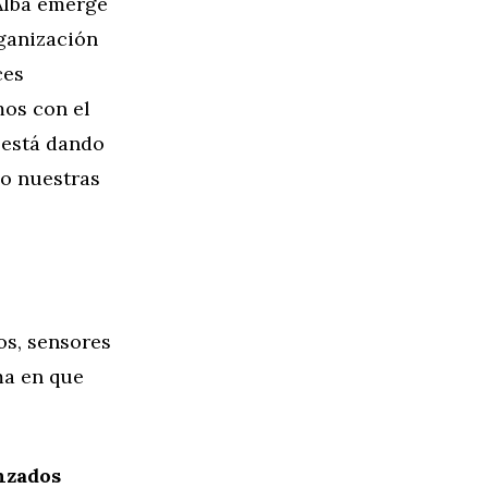
 Alba emerge
ganización
ces
mos con el
 está dando
do nuestras
os, sensores
ma en que
nzados