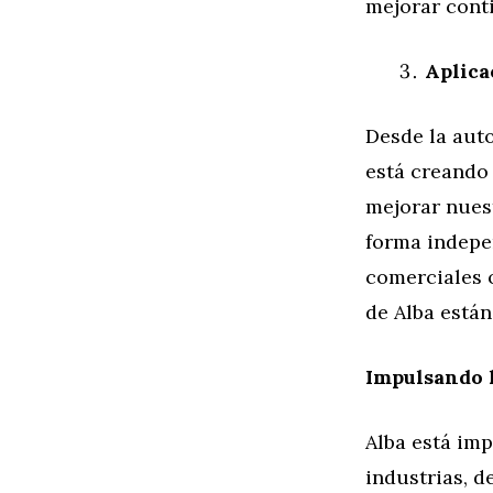
mejorar cont
Aplica
Desde la auto
está creando
mejorar nuest
forma indepen
comerciales o
de Alba están
Impulsando l
Alba está imp
industrias, d