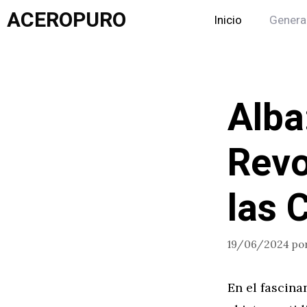
Saltar
ACEROPURO
Inicio
Genera
al
contenido
Alba
Revo
las 
19/06/2024
po
En el fascina