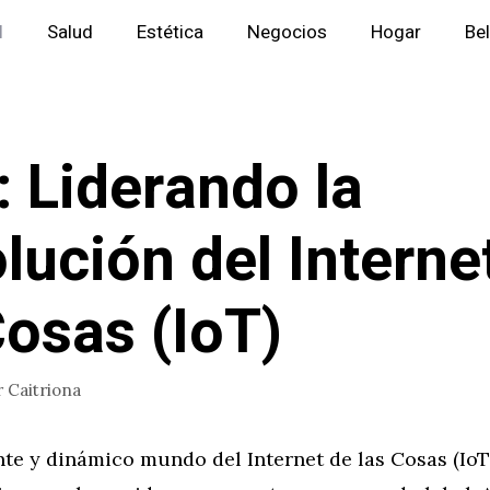
l
Salud
Estética
Negocios
Hogar
Be
: Liderando la
lución del Interne
Cosas (IoT)
r
Caitriona
nte y dinámico mundo del Internet de las Cosas (IoT