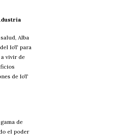
ndustria
salud, Alba
del IoT para
a vivir de
ficios
ones de IoT
a gama de
ndo el poder