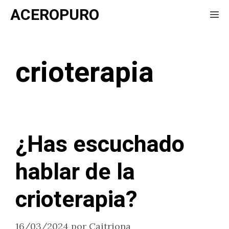
Saltar
ACEROPURO
Me
al
contenido
crioterapia
¿Has escuchado
hablar de la
crioterapia?
16/03/2024
por
Caitriona