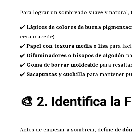
Para lograr un sombreado suave y natural, 
✔️
Lápices de colores de buena pigmentac
cera o aceite).
✔️
Papel con textura media o lisa
para faci
✔️
Difuminadores o hisopos de algodón
pa
✔️
Goma de borrar moldeable
para resaltar
✔️
Sacapuntas y cuchilla
para mantener pun
🎨
2. Identifica la
Antes de empezar a sombrear, define
de dón